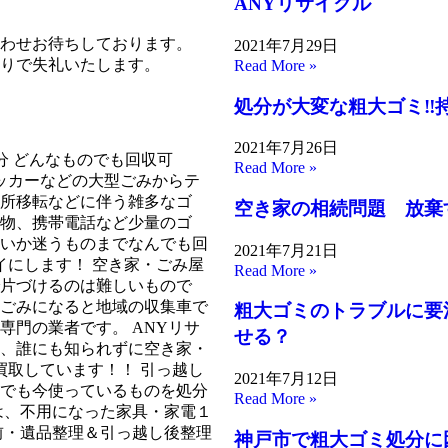
ANYリサイクル
わせお待ちしております。
2021年7月29日
りで失礼いたします。
Read More »
処分が大変な粗大ゴミ‼
2021年7月26日
分 どんなものでも回収可
Read More »
ロッカーなどの大型ごみからテ
所移転などに伴う雑多なゴ
空き家の相続問題 放棄
物、携帯電話など少量のゴ
いか迷うものまでなんでも回
2021年7月21日
イにします！ 空き家・ごみ屋
Read More »
片づけるのは難しいもので
ごみになると地域の収集車で
粗大ゴミのトラブルに要
専門の業者です。 ANYリサ
せる？
、誰にも知られずに空き家・
買取しています！！ 引っ越し
2021年7月12日
でも今使っているものを処分
Read More »
は、不用になった家具・家電１
前・遺品整理＆引っ越し後整理
神戸市で粗大ゴミ処分に