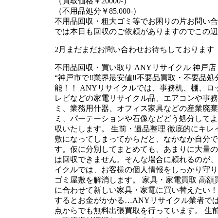
（買取価格￥20000-）
（不用品処分￥85.000-）
不用品回収・粗大ゴミ等でお困りの片お問い合
では本日も回収のご依頼がありますのでこの辺
2月まだまだお問い合わせお待ちしております
不用品回収・買い取り ANYリサイクル 神戸店
“神戸市で‼業界最安値‼不要品買取・不要品処
能！！ ANYリサイクルでは、事務机、棚、
レビなどの家電リサイクル品、エアコンや事務
ミ、業務用什器、オフィス家具などの産業廃棄
ミ、パーテーションや石像などどう処分してよ
収いたします。 生前・遺品整理 徹底的にキレ
敷になってしまってからだと、なかなか自分で
す。仮に分別してまとめても、あまりに大量の
は回収できません。そんな場合に頼れるのが、
イクルでは、お客様の個人情報をしっかり守り
ゴミ屋敷を解消します。 家具・家電買取 高額
に合わせて新しい家具・家電に買い替えたい！
するとお金がかかる…ANYリサイクル業者で
点からでも無料出張買取を行っています。 生