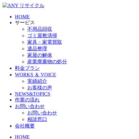
Skip
to
the
HOME
content
サービス
不用品回収
ゴミ屋敷清掃
家具・家電買取
遺品整理
家屋の解体
産業廃棄物の処分
料金プラン
WORKS ＆ VOICE
実績紹介
お客様の声
NEWS&TOPICS
作業の流れ
お問い合わせ
お問い合わせ
相談窓口
会社概要
HOME