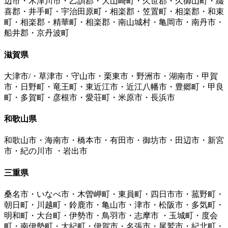
辺市・木津川市・乙訓郡・大山崎町・久世郡・久御山町・綴
喜郡・井手町・宇治田原町・相楽郡・笠置町・相楽郡・和束
町・相楽郡・精華町・相楽郡・南山城村・亀岡市・南丹市・
船井郡・京丹波町
滋賀県
大津市/・草津市・守山市・栗東市・野洲市・湖南市・甲賀
市・日野町・竜王町・東近江市・近江八幡市・豊郷町・甲良
町・多賀町・彦根市・愛荘町・米原市・長浜市
和歌山県
和歌山市・海南市・橋本市・有田市・御坊市・田辺市・新宮
市・紀の川市 ・岩出市
三重県
桑名市・いなべ市・木曽岬町・東員町・四日市市・菰野町・
朝日町・川越町・鈴鹿市・亀山市・津市・松阪市・多気町・
明和町・大台町・伊勢市・鳥羽市・志摩市 ・玉城町・度会
町・南伊勢町・大紀町・伊賀市・名張市・尾鷲市・紀北町・