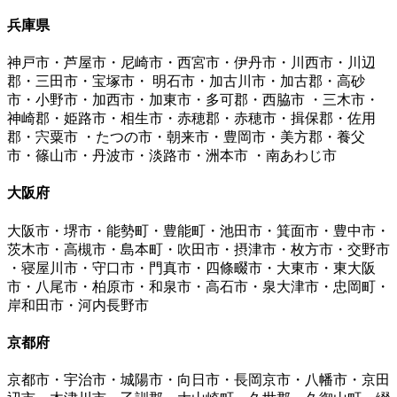
兵庫県
神戸市・芦屋市・尼崎市・西宮市・伊丹市・川西市・川辺
郡・三田市・宝塚市・ 明石市・加古川市・加古郡・高砂
市・小野市・加西市・加東市・多可郡・西脇市 ・三木市・
神崎郡・姫路市・相生市・赤穂郡・赤穂市・揖保郡・佐用
郡・宍粟市 ・たつの市・朝来市・豊岡市・美方郡・養父
市・篠山市・丹波市・淡路市・洲本市 ・南あわじ市
大阪府
大阪市・堺市・能勢町・豊能町・池田市・箕面市・豊中市・
茨木市・高槻市・島本町・吹田市・摂津市・枚方市・交野市
・寝屋川市・守口市・門真市・四條畷市・大東市・東大阪
市・八尾市・柏原市・和泉市・高石市・泉大津市・忠岡町・
岸和田市・河内長野市
京都府
京都市・宇治市・城陽市・向日市・長岡京市・八幡市・京田